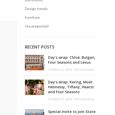
Design trends
Furniture
Uncategorized
RECENT POSTS
Day’s wrap: Chloé, Bulgari,
Four Seasons and Lexus
October 21, 2021
No Comments
Day’s wrap: Kering, Moët
Hennessy, Tiffany, Hearst
and Four Seasons
October 21, 2021
No Comments
Special invite to join State