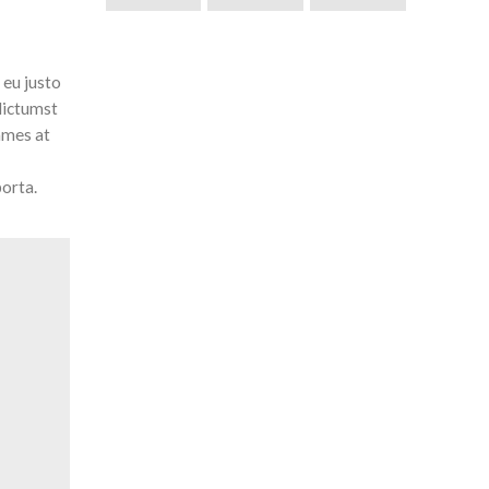
 eu justo
dictumst
ames at
porta.