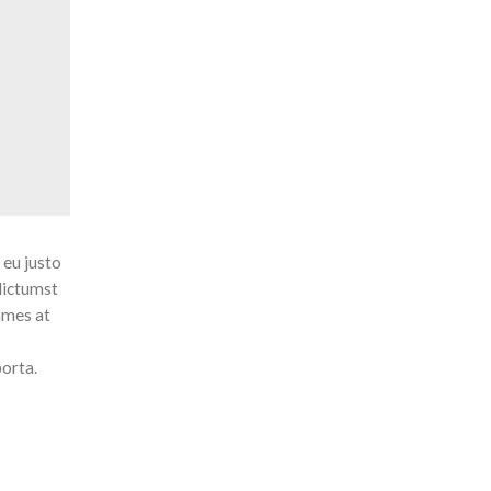
 eu justo
dictumst
ames at
porta.