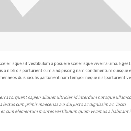
sceler isque sit vestibulum a posuere scelerisque viverra urna. Egest
bus a nibh dis parturient cum a adipiscing nam condimentum quisque 
imenaeos duis iaculis parturient nam tempor neque nisl parturient v
ra torquent sapien aliquet ultricies id interdum natoque ullamc
 lectus cum primis maecenas a a dui justo ac dignissim ac. Taciti
nt et cum elementum montes vestibulum quam vivamus a habitant i