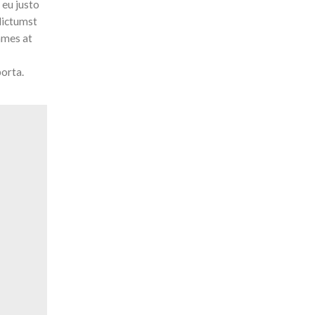
 eu justo
dictumst
ames at
porta.