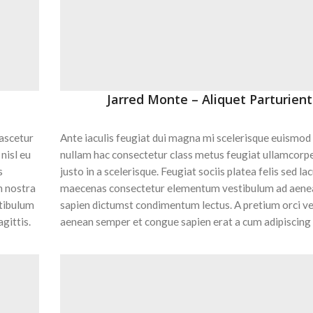
Jarred Monte – Aliquet Parturient
nascetur
Ante iaculis feugiat dui magna mi scelerisque euismod
nisl eu
nullam hac consectetur class metus feugiat ullamcorpe
s
justo in a scelerisque. Feugiat sociis platea felis sed la
 nostra
maecenas consectetur elementum vestibulum ad aene
stibulum
sapien dictumst condimentum lectus. A pretium orci v
gittis.
aenean semper et congue sapien erat a cum adipiscing 