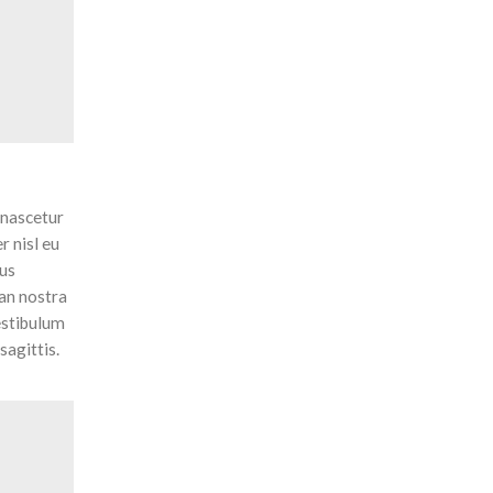
 nascetur
r nisl eu
cus
an nostra
estibulum
sagittis.