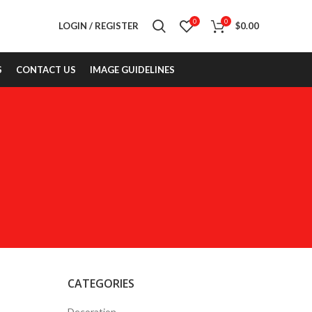
0
0
LOGIN / REGISTER
$
0.00
S
CONTACT US
IMAGE GUIDELINES
CATEGORIES
Decoration