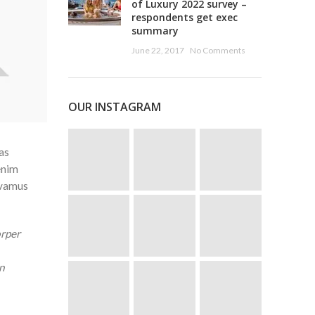
of Luxury 2022 survey –
respondents get exec
summary
June 22, 2017
No Comments
OUR INSTAGRAM
as
enim
ivamus
orper
n