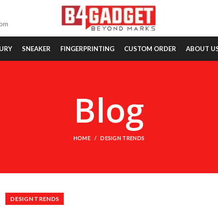
com
URY
SNEAKER
FINGERPRINTING
CUSTOM ORDER
ABOUT U
Blog
HOME
DESIGN TRENDS
DESIGN TRENDS